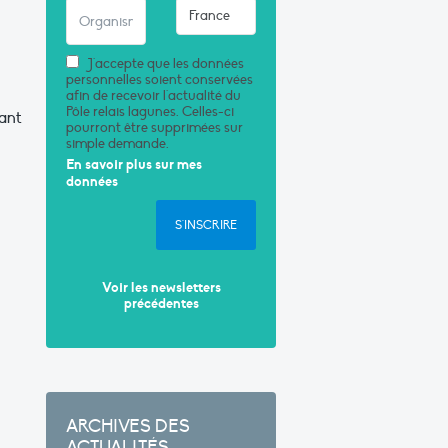
J'accepte que les données
personnelles soient conservées
afin de recevoir l'actualité du
Pôle relais lagunes. Celles-ci
rant
pourront être supprimées sur
simple demande.
En savoir plus sur mes
données
S'INSCRIRE
Voir les newsletters
précédentes
ARCHIVES DES
ACTUALITÉS