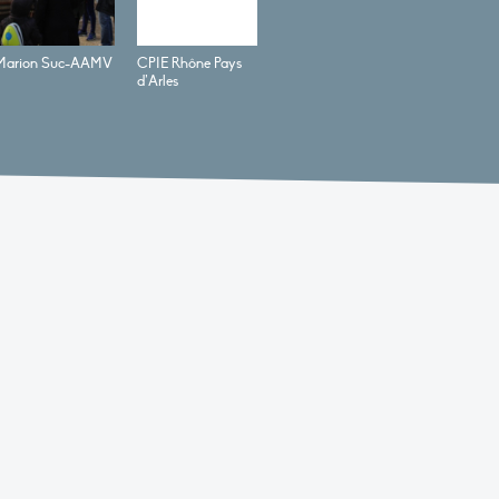
Marion Suc-AAMV
CPIE Rhône Pays
d’Arles