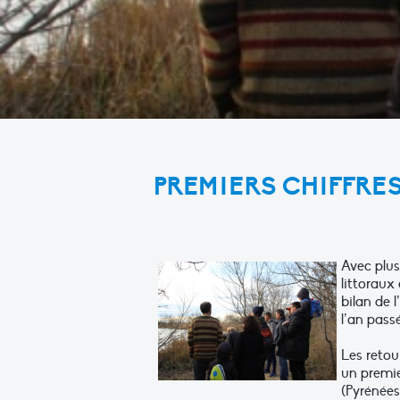
PREMIERS CHIFFRES
Avec plus
littoraux
bilan de 
l’an pass
Les retou
un premie
(Pyrénées