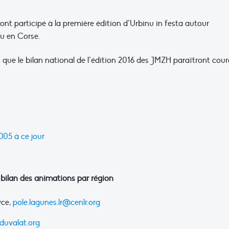
ont participé à la première édition d’Urbinu in festa autour
nu en Corse.
i que le bilan national de l’édition 2016 des JMZH paraîtront cou
005 à ce jour
 bilan des animations par région
yce,
pole.lagunes.lr@cenlr.org
duvalat.org