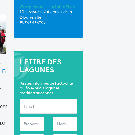
29 septembre - 1 octobre 2026
15es Assises Nationales de la
Biodiversité
EVÈNEMENTS
•
LETTRE DES
e
LAGUNES
.
En
Restez informés de l'actualité
e
du Pôle-relais lagunes
méditerranéennes
ions
861