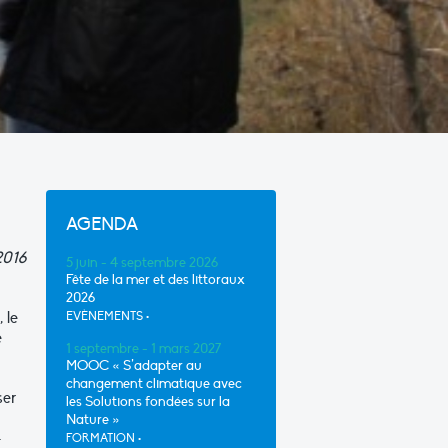
AGENDA
2016
5 juin - 4 septembre 2026
Fête de la mer et des littoraux
2026
 le
EVÈNEMENTS
•
e
1 septembre - 1 mars 2027
MOOC « S’adapter au
changement climatique avec
ser
les Solutions fondées sur la
Nature »
-
FORMATION
•