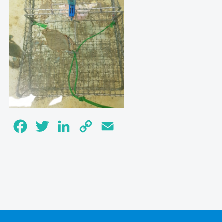
Facebook
Twitter
LinkedIn
Copy
Email
Link