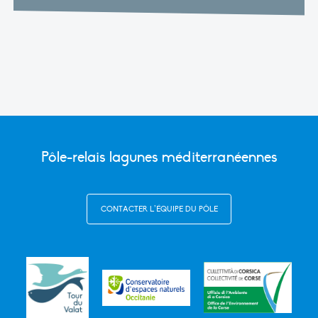
Pôle-relais lagunes méditerranéennes
CONTACTER L’ÉQUIPE DU PÔLE