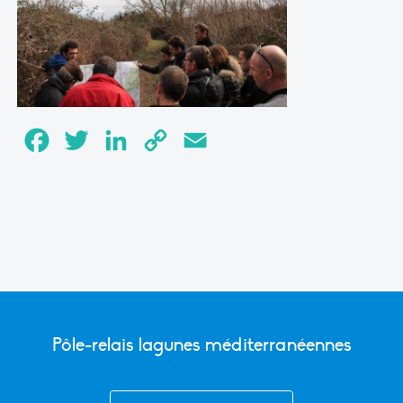
Facebook
Twitter
LinkedIn
Copy
Email
Link
Pôle-relais lagunes méditerranéennes