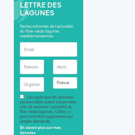
LETTRE DES
LAGUNES
Restez informés de l'actualité
du Pôle-relais lagunes
méditerranéennes
J'accepte que les données
personnelles soient conservées
afin de recevoir l'actualité du
Pôle relais lagunes. Celles-ci
pourront être supprimées sur
simple demande.
En savoir plus sur mes
données