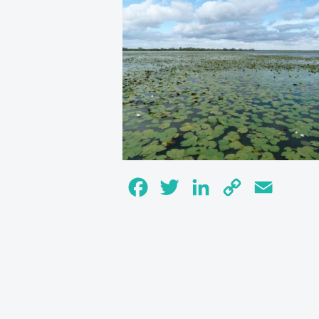
Facebook
Twitter
LinkedIn
Copy
Email
Link