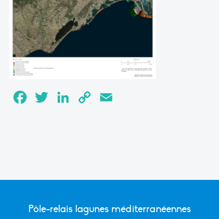
Facebook
Twitter
LinkedIn
Copy
Email
Link
Pôle-relais lagunes méditerranéennes