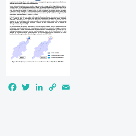
Facebook
Twitter
LinkedIn
Copy
Email
Link