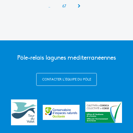
…
67
Pôle-relais lagunes méditerranéennes
CONTACTER L’ÉQUIPE DU PÔLE