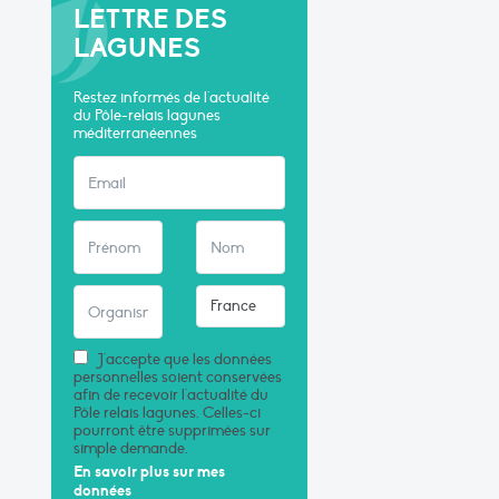
LETTRE DES
LAGUNES
Restez informés de l'actualité
du Pôle-relais lagunes
méditerranéennes
J'accepte que les données
personnelles soient conservées
afin de recevoir l'actualité du
Pôle relais lagunes. Celles-ci
pourront être supprimées sur
simple demande.
En savoir plus sur mes
données