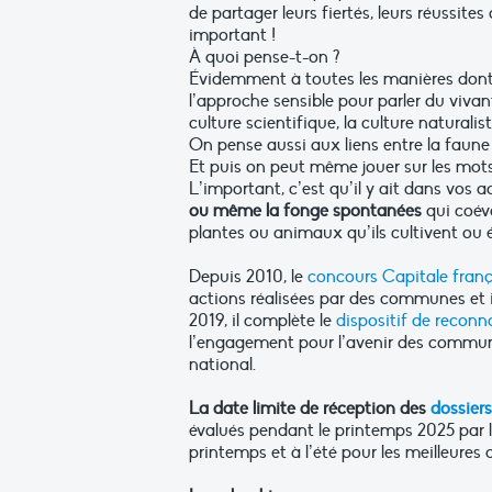
de partager leurs fiertés, leurs réussites
important !
À quoi pense-t-on ?
Évidemment à toutes les manières dont le
l’approche sensible pour parler du vivant
culture scientifique, la culture naturali
On pense aussi aux liens entre la faune 
Et puis on peut même jouer sur les mots e
L’important, c’est qu’il y ait dans vos a
ou même la fonge spontanées
qui coévo
plantes ou animaux qu’ils cultivent ou é
Depuis 2010, le
concours Capitale frança
actions réalisées par des communes et 
2019, il complète le
dispositif de reconn
l’engagement pour l’avenir des commune
national.
La date limite de réception des
dossier
évalués pendant le printemps 2025 par le
printemps et à l’été pour les meilleure