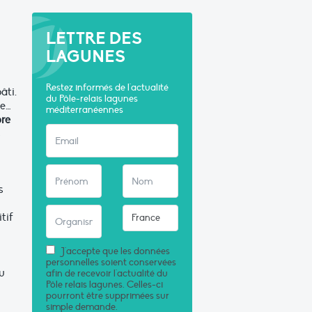
LETTRE DES
LAGUNES
Restez informés de l'actualité
âti.
du Pôle-relais lagunes
re…
méditerranéennes
ore
s
s
tif
J'accepte que les données
personnelles soient conservées
au
afin de recevoir l'actualité du
Pôle relais lagunes. Celles-ci
pourront être supprimées sur
simple demande.