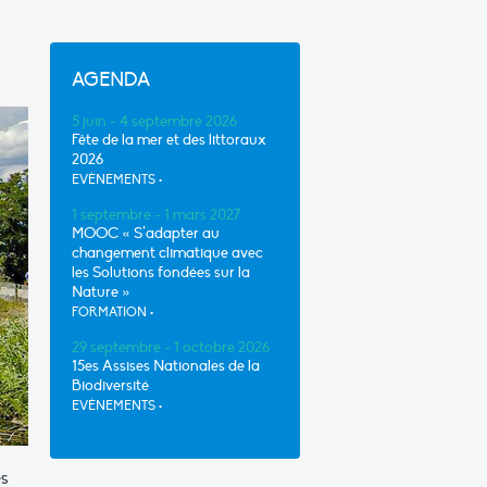
AGENDA
5 juin - 4 septembre 2026
Fête de la mer et des littoraux
2026
EVÈNEMENTS
•
1 septembre - 1 mars 2027
MOOC « S’adapter au
changement climatique avec
les Solutions fondées sur la
Nature »
FORMATION
•
29 septembre - 1 octobre 2026
15es Assises Nationales de la
Biodiversité
EVÈNEMENTS
•
es