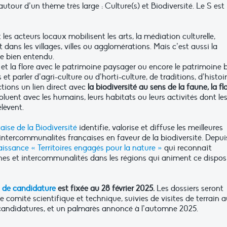
 autour d’un thème très large : Culture(s) et Biodiversité. Le S est
s acteurs locaux mobilisent les arts, la médiation culturelle,
 dans les villages, villes ou agglomérations. Mais c’est aussi la
ste bien entendu.
et la flore avec le patrimoine paysager ou encore le patrimoine b
t parler d’agri-culture ou d’horti-culture, de traditions, d’histoi
ctions un lien direct avec
la biodiversité au sens de la faune, la fl
luent avec les humains, leurs habitats ou leurs activités dont le
lèvent.
ise de la Biodiversité
identifie, valorise et diffuse les meilleures
intercommunalités françaises en faveur de la biodiversité. Depui
aissance « Territoires engagés pour la nature »
qui reconnaît
s et intercommunalités dans les régions qui animent ce disposi
s de candidature
est fixée au 28 février 2025.
Les dossiers seront
 comité scientifique et technique, suivies de visites de terrain 
s candidatures, et un palmarès annoncé à l’automne 2025.