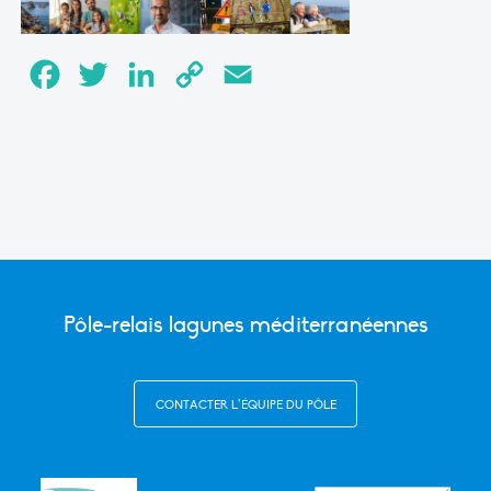
Facebook
Twitter
LinkedIn
Copy
Email
Link
Pôle-relais lagunes méditerranéennes
CONTACTER L’ÉQUIPE DU PÔLE