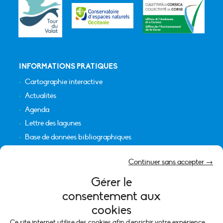
INFORMATIONS PRATIQUES
Cartographie interactive
Actualités
Agenda
Lettre des lagunes
Base de données bibliographiques
INFORMATIONS LÉGALES
Continuer sans accepter →
Plan du site
Gérer le
Crédits
consentement aux
Mentions légales
cookies
Politique de cookies (UE)
Ce site internet utilise des cookies afin d'enrichir votre expérience