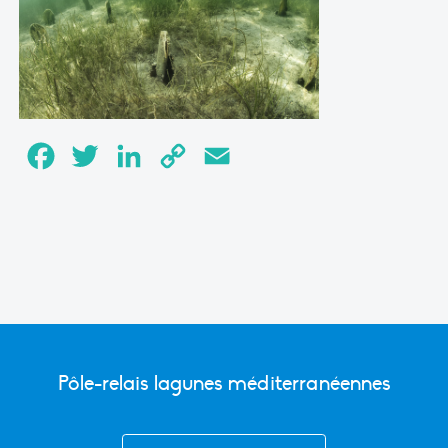
Facebook
Twitter
LinkedIn
Copy
Email
Link
Pôle-relais lagunes méditerranéennes