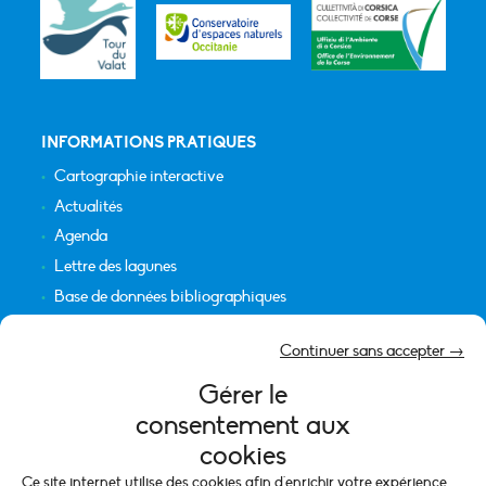
INFORMATIONS PRATIQUES
Cartographie interactive
Actualités
Agenda
Lettre des lagunes
Base de données bibliographiques
INFORMATIONS LÉGALES
Continuer sans accepter →
Plan du site
Gérer le
Crédits
consentement aux
Mentions légales
cookies
Politique de cookies (UE)
Ce site internet utilise des cookies afin d'enrichir votre expérience