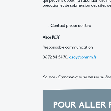
qui peuvent aboutir à l’abandon des nid
prédation et de submersion des sites de
Contact presse du Parc
Alice ROY
Responsable communication
06 72 84 54 70,
a.roy@pnrnm.fr
Source : Communiqué de presse du Parc
POUR ALLER 