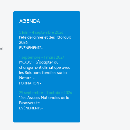
AGENDA
5 juin - 4 septembre 2026
Fête de la mer et des littoraux
2026
lat
EVÈNEMENTS
•
1 septembre - 1 mars 2027
MOOC « S’adapter au
changement climatique avec
les Solutions fondées sur la
Nature »
FORMATION
•
29 septembre - 1 octobre 2026
15es Assises Nationales de la
Biodiversité
EVÈNEMENTS
•