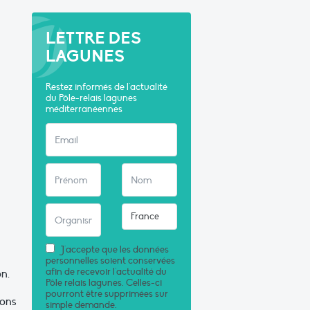
LETTRE DES
LAGUNES
Restez informés de l'actualité
du Pôle-relais lagunes
méditerranéennes
J'accepte que les données
personnelles soient conservées
afin de recevoir l'actualité du
on.
Pôle relais lagunes. Celles-ci
pourront être supprimées sur
rons
simple demande.