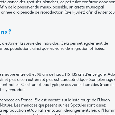
ette année des spatules blanches, ce petit îlot confirme donc so
. Afin de la préserver du mieux possible, un arrêté municipal
nnée à la période de reproduction (avril-juillet) afin d’éviter tou
ins ?
 d’estimer la survie des individus. Cela permet également de
entes populations ainsi que les voies de migration utilisées.
le mesure entre 80 et 90 cm de haut, 115-135 cm d’envergure. Adul
noir et plat à son extrémité plat est caractéristique. Son plumage 
sont noires. C’est un oiseau typique des zones humides (marais,
t s’y reproduit.
acée en France. Elle est inscrite sur la liste rouge de l’Union
 Nature. Les menaces qui pèsent sur les Spatules sont assez
r la reproduction et/ou l’alimentation, dérangements liés à l’Hom