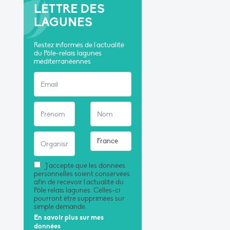
LETTRE DES
LAGUNES
Restez informés de l'actualité
du Pôle-relais lagunes
méditerranéennes
J'accepte que les données
personnelles soient conservées
afin de recevoir l'actualité du
Pôle relais lagunes. Celles-ci
pourront être supprimées sur
simple demande.
En savoir plus sur mes
données