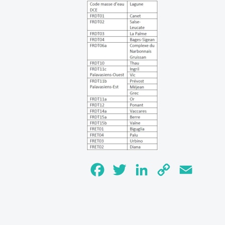
Facebook
Twitter
LinkedIn
Copy
Email
Link