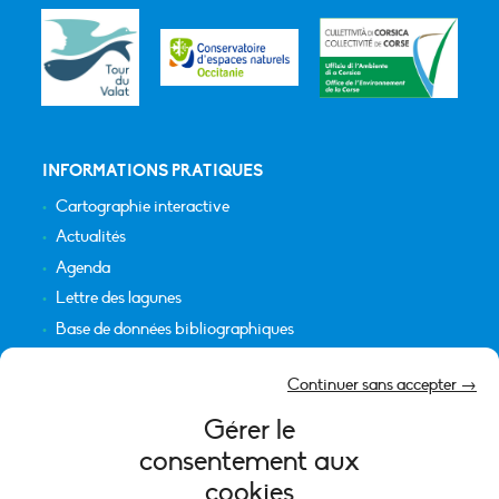
INFORMATIONS PRATIQUES
Cartographie interactive
Actualités
Agenda
Lettre des lagunes
Base de données bibliographiques
INFORMATIONS LÉGALES
Continuer sans accepter →
Plan du site
Gérer le
Crédits
consentement aux
Mentions légales
cookies