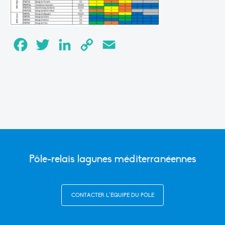
Facebook
Twitter
LinkedIn
Copy
Email
Link
Pôle-relais lagunes méditerranéennes
CONTACTER L’ÉQUIPE DU PÔLE