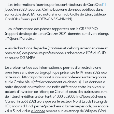
– Les informations fournies par les contributeurs de CardObs
[1]
jusqu’en 2020 (sources: Céline Labrune données publiées dans
son article de 2019, Parc naturel marin du Golfe du Lion, tableau
CardObs fourni par l’OFB-CNRS-MNHN).
– les informations des pêches rapportées par le CRPMEMO
(rapport de stage de Lena Croizer, 2021, données sur divers étangs
: Méjean, Marette,…)
– les déclarations de pêche (captures et débarquement en criée et
hors criée) des pêcheurs professionnels adhérents à l’OP du SUD
et source DGAMPA.
Le croisement de ces informations a permis d’en extraire une
première synthèse cartographique présentée le 14 mars 2022 aux
acteurs du littoral participant à la visioconférence interrégionale
sur le Crabe bleu (cf téléchargement ci-dessous). Les données à
notre disposition révèlent une nette différence entre les niveaux
actuels d’invasion de l’étang de Canet et ceux des autres secteurs
du littoral méditerranéen (entre 1000 et 2000 ind/jour/pêcheur à
Canet fin août 2021 alors que sur le secteur Nord Est de l’étang de
l’Or, moins d’1 ind. pêché/jr/pêcheur à la même période, ou encore
< 4 à 5 individus
à l’année
repérés sur les étangs de Villepey (Var).