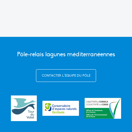
Pôle-relais lagunes méditerranéennes
CONTACTER L’ÉQUIPE DU PÔLE