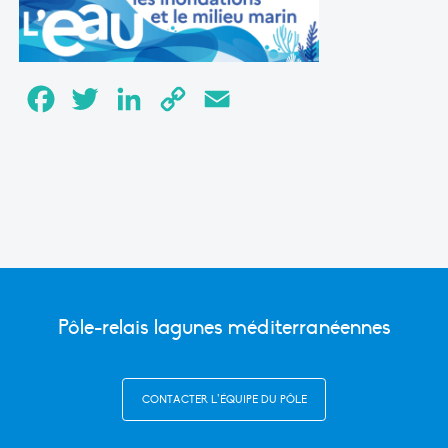
Facebook
Twitter
LinkedIn
Copy
Email
Link
Pôle-relais lagunes méditerranéennes
CONTACTER L’ÉQUIPE DU PÔLE