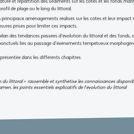
ture et répartition des sédiments sur les côtes et les fonds mari
fil de plage ou le long du littoral.
:
principaux aménagements réalisés sur les côtes et leur impact 
mesures prises pour limiter ces impacts.
bilan des tendances passées d’évolution du littoral et des fonds, a
ponctuels liés au passage d’événements tempétueux morphogèn
 présentée dans les différents chapitres.
 du littoral » rassemble et synthétise les connaissances disponib
xamen, les points essentiels explicatifs de l’évolution du littoral