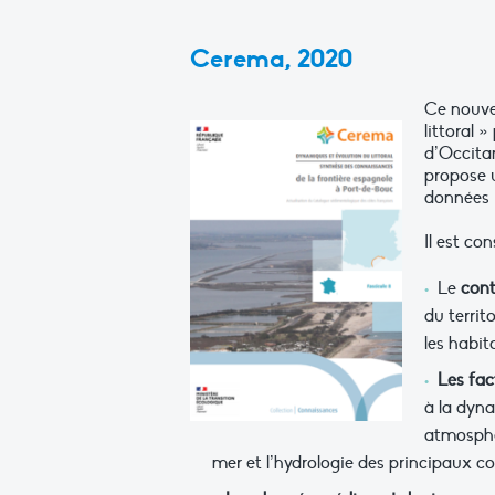
Cerema, 2020
Ce nouve
littoral 
d’Occitan
propose u
données 
Il est co
Le
cont
du territ
les habit
Les fac
à la dyna
atmosphé
mer et l’hydrologie des principaux co