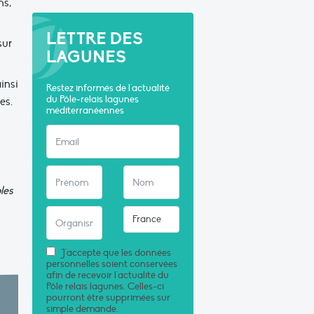
ns,
LETTRE DES
sur
LAGUNES
insi
Restez informés de l'actualité
du Pôle-relais lagunes
es.
méditerranéennes
les
J'accepte que les données
personnelles soient conservées
afin de recevoir l'actualité du
Pôle relais lagunes. Celles-ci
pourront être supprimées sur
simple demande.