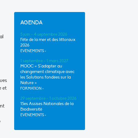
AGENDA
5 juin - 4 septembre 2026
al
Fête de la mer et des littoraux
2026
EVÈNEMENTS
•
1 septembre - 1 mars 2027
MOOC « S’adapter au
changement climatique avec
les Solutions fondées sur la
ques
Nature »
e et
FORMATION
•
29 septembre - 1 octobre 2026
15es Assises Nationales de la
ant
Biodiversité
EVÈNEMENTS
•
e