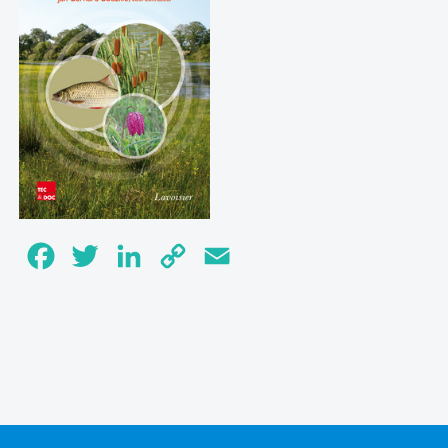
Facebook
Twitter
LinkedIn
Copy
Email
Link