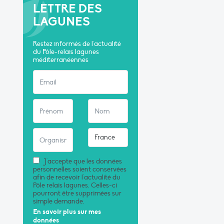
LETTRE DES
LAGUNES
Restez informés de l'actualité
du Pôle-relais lagunes
méditerranéennes
J'accepte que les données
personnelles soient conservées
afin de recevoir l'actualité du
Pôle relais lagunes. Celles-ci
pourront être supprimées sur
simple demande.
En savoir plus sur mes
données