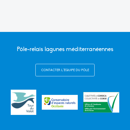
Pôle-relais lagunes méditerranéennes
CONTACTER L’ÉQUIPE DU PÔLE