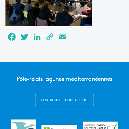
Facebook
Twitter
LinkedIn
Copy
Email
Link
Pôle-relais lagunes méditerranéennes
CONTACTER L’ÉQUIPE DU PÔLE