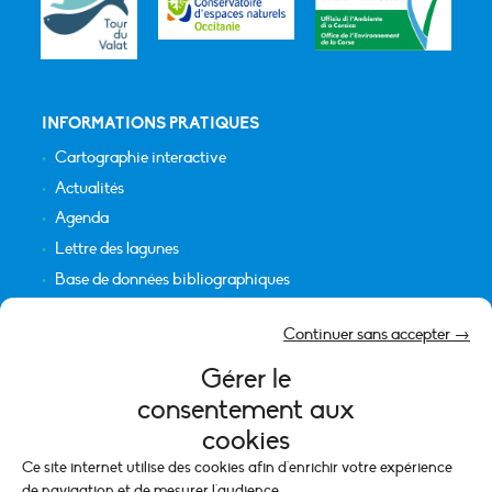
INFORMATIONS PRATIQUES
Cartographie interactive
Actualités
Agenda
Lettre des lagunes
Base de données bibliographiques
INFORMATIONS LÉGALES
Continuer sans accepter →
Plan du site
Gérer le
Crédits
consentement aux
Mentions légales
cookies
Politique de cookies (UE)
Ce site internet utilise des cookies afin d'enrichir votre expérience
de navigation et de mesurer l'audience.