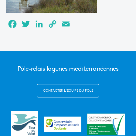
Facebook
Twitter
LinkedIn
Copy
Email
Link
Pôle-relais lagunes méditerranéennes
CONTACTER L’ÉQUIPE DU PÔLE