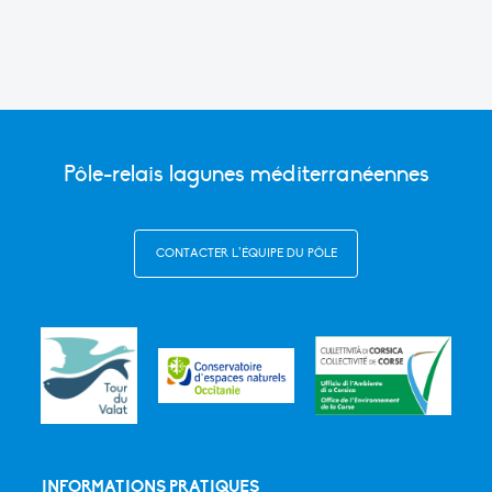
Pôle-relais lagunes méditerranéennes
CONTACTER L’ÉQUIPE DU PÔLE
INFORMATIONS PRATIQUES