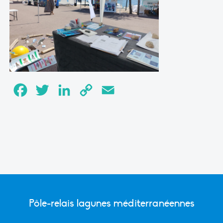
Facebook
Twitter
LinkedIn
Copy
Email
Link
Pôle-relais lagunes méditerranéennes