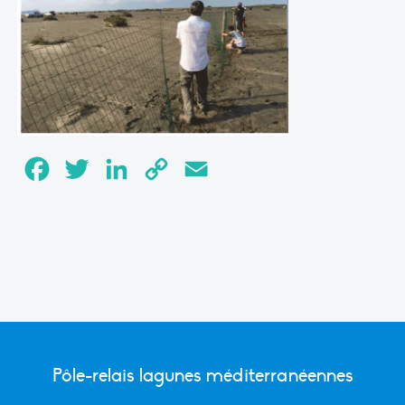
Facebook
Twitter
LinkedIn
Copy
Email
Link
Pôle-relais lagunes méditerranéennes