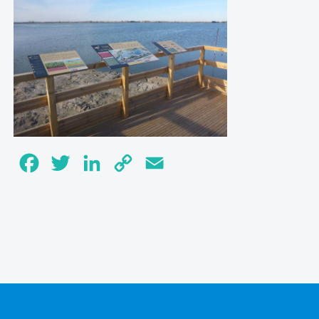
Facebook
Twitter
LinkedIn
Copy
Email
Link