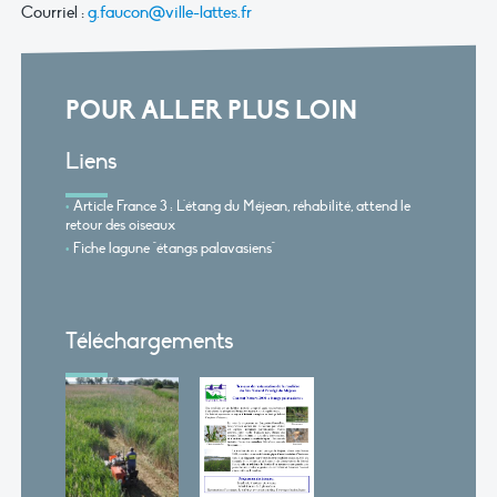
Courriel :
g.faucon@ville-lattes.fr
POUR ALLER PLUS LOIN
Liens
Article France 3 : L'étang du Méjean, réhabilité, attend le
retour des oiseaux
Fiche lagune "étangs palavasiens"
Téléchargements