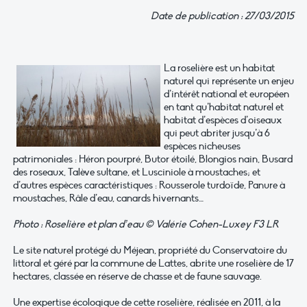
Date de publication : 27/03/2015
La roselière est un habitat
naturel qui représente un enjeu
d’intérêt national et européen
en tant qu’habitat naturel et
habitat d’espèces d’oiseaux
qui peut abriter jusqu’à 6
espèces nicheuses
patrimoniales : Héron pourpré, Butor étoilé, Blongios nain, Busard
des roseaux, Talève sultane, et Lusciniole à moustaches; et
d’autres espèces caractéristiques : Rousserole turdoïde, Panure à
moustaches, Râle d’eau, canards hivernants…
Photo : Roselière et plan d’eau © Valérie Cohen-Luxey F3 LR
Le site naturel protégé du Méjean, propriété du Conservatoire du
littoral et géré par la commune de Lattes, abrite une roselière de 17
hectares, classée en réserve de chasse et de faune sauvage.
Une expertise écologique de cette roselière, réalisée en 2011, à la