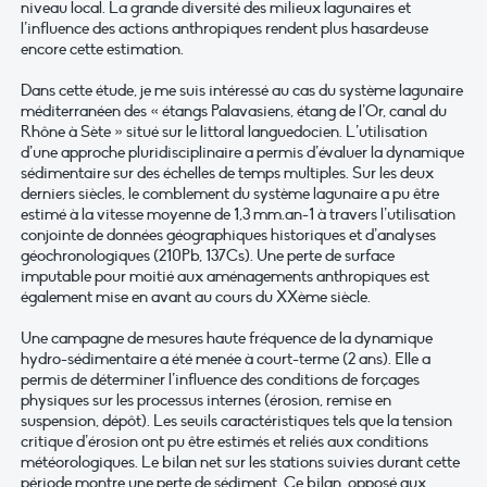
niveau local. La grande diversité des milieux lagunaires et
l’influence des actions anthropiques rendent plus hasardeuse
encore cette estimation.
Dans cette étude, je me suis intéressé au cas du système lagunaire
méditerranéen des « étangs Palavasiens, étang de l’Or, canal du
Rhône à Sète » situé sur le littoral languedocien. L’utilisation
d’une approche pluridisciplinaire a permis d’évaluer la dynamique
sédimentaire sur des échelles de temps multiples. Sur les deux
derniers siècles, le comblement du système lagunaire a pu être
estimé à la vitesse moyenne de 1,3 mm.an-1 à travers l’utilisation
conjointe de données géographiques historiques et d’analyses
géochronologiques (210Pb, 137Cs). Une perte de surface
imputable pour moitié aux aménagements anthropiques est
également mise en avant au cours du XXème siècle.
Une campagne de mesures haute fréquence de la dynamique
hydro-sédimentaire a été menée à court-terme (2 ans). Elle a
permis de déterminer l’influence des conditions de forçages
physiques sur les processus internes (érosion, remise en
suspension, dépôt). Les seuils caractéristiques tels que la tension
critique d’érosion ont pu être estimés et reliés aux conditions
météorologiques. Le bilan net sur les stations suivies durant cette
période montre une perte de sédiment. Ce bilan, opposé aux