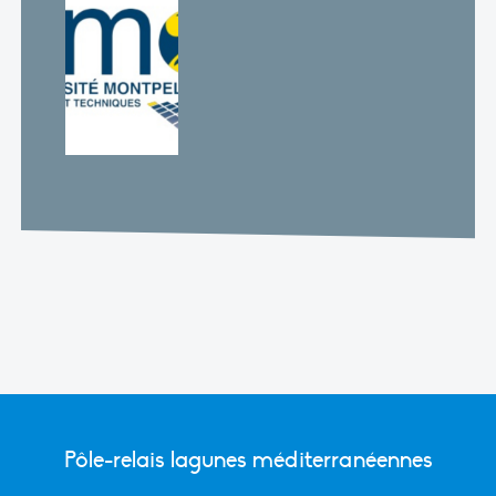
Pôle-relais lagunes méditerranéennes