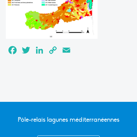
Facebook
Twitter
LinkedIn
Copy
Email
Link
Pôle-relais lagunes méditerranéennes