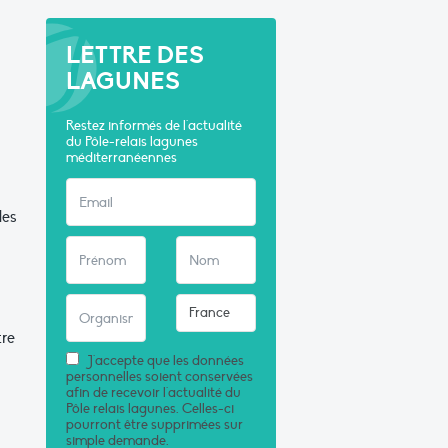
LETTRE DES
LAGUNES
Restez informés de l'actualité
du Pôle-relais lagunes
méditerranéennes
des
tre
J'accepte que les données
personnelles soient conservées
afin de recevoir l'actualité du
Pôle relais lagunes. Celles-ci
pourront être supprimées sur
simple demande.