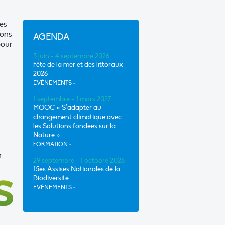
es
ions
AGENDA
pour
5 juin - 4 septembre 2026
Fête de la mer et des littoraux
2026
EVÈNEMENTS
•
1 septembre - 1 mars 2027
MOOC « S’adapter au
changement climatique avec
les Solutions fondées sur la
s
Nature »
FORMATION
•
r
29 septembre - 1 octobre 2026
15es Assises Nationales de la
Biodiversité
EVÈNEMENTS
•