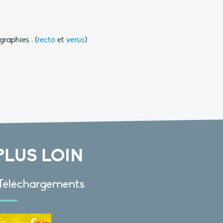
graphies : (
recto
et
verso
)
PLUS LOIN
Téléchargements