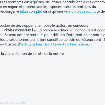
 ses membres ainsi qu’aux structures contribuant à cet évènem
 fête en région et promouvoir les espaces naturels protégés du
lécharger le
bilan complet
ainsi qu’une
version plus succincte
de
ccasion de développer une nouvelle action, un
concours
« drôles d’oiseaux ! »
. La première édition du concours est app
u Réseau ont été moteurs pour diffuser l’information et partici
didats sélectionnés par le jury constitué au sein du Réseau sont : 1
nny Castet. (
Photographies des 3 lauréats à télécharger
)
r la 7ième édition de la Fête de la nature !
éats du concours