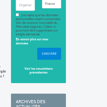
J'accepte que les données
personnelles soient conservées
afin de recevoir l'actualité du
Pôle relais lagunes. Celles-ci
pourront être supprimées sur
simple demande.
En savoir plus sur mes
données
S'INSCRIRE
e
Voir les newsletters
mple
précédentes
s !
ARCHIVES DES
ACTUALITÉS