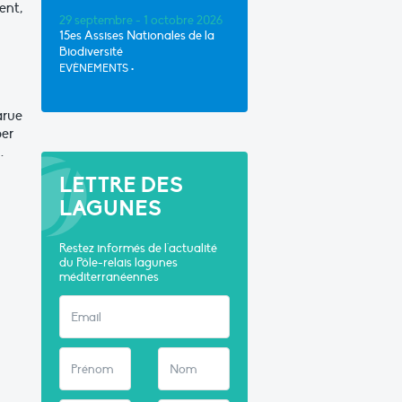
ent,
29 septembre - 1 octobre 2026
15es Assises Nationales de la
Biodiversité
EVÈNEMENTS
•
arue
per
.
LETTRE DES
LAGUNES
Restez informés de l'actualité
du Pôle-relais lagunes
méditerranéennes