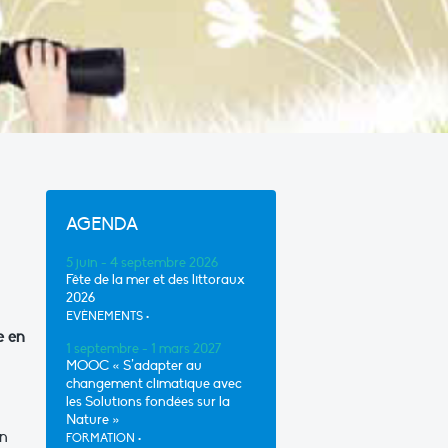
AGENDA
5 juin - 4 septembre 2026
Fête de la mer et des littoraux
2026
EVÈNEMENTS
•
e en
1 septembre - 1 mars 2027
MOOC « S’adapter au
changement climatique avec
les Solutions fondées sur la
Nature »
on
FORMATION
•