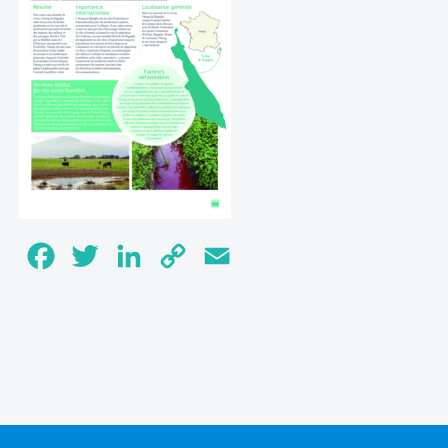
Facebook
Twitter
LinkedIn
Copy
Email
Link