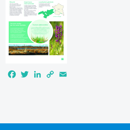
Facebook
Twitter
LinkedIn
Copy
Email
Link