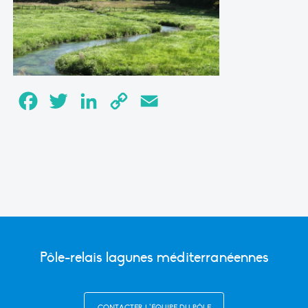
Facebook
Twitter
LinkedIn
Copy
Email
Link
Pôle-relais lagunes méditerranéennes
CONTACTER L’ÉQUIPE DU PÔLE