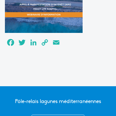
Facebook
Twitter
LinkedIn
Copy
Email
Link
Pôle-relais lagunes méditerranéennes