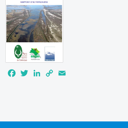
Facebook
Twitter
LinkedIn
Copy
Email
Link