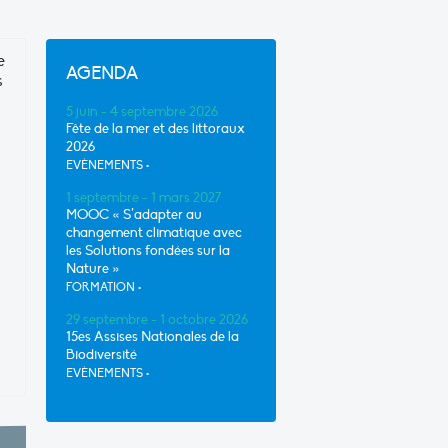
e
AGENDA
s
5 juin - 4 septembre 2026
Fête de la mer et des littoraux
2026
EVÈNEMENTS
•
1 septembre - 1 mars 2027
MOOC « S’adapter au
changement climatique avec
les Solutions fondées sur la
Nature »
FORMATION
•
29 septembre - 1 octobre 2026
15es Assises Nationales de la
Biodiversité
EVÈNEMENTS
•