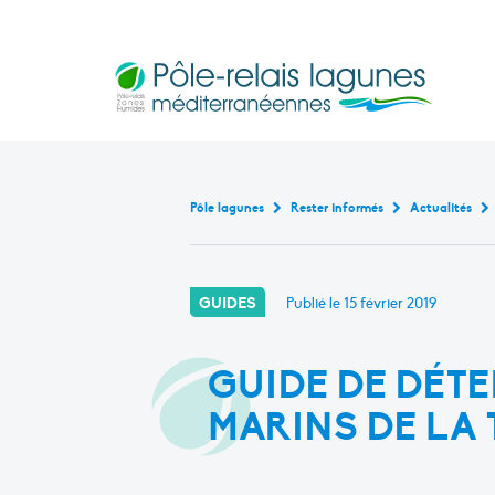
Pôle-relais lagunes médite
Base de données bibliogr
Continuité écologique en marais littoraux m
Rencontres et formati
Outils pédagogiques en lagu
Cartographie interact
État de ces masses d’eau de transiti
Pôle lagunes
Rester informés
Actualités
GUIDES
Publié le
15 février 2019
GUIDE DE DÉTE
MARINS DE LA