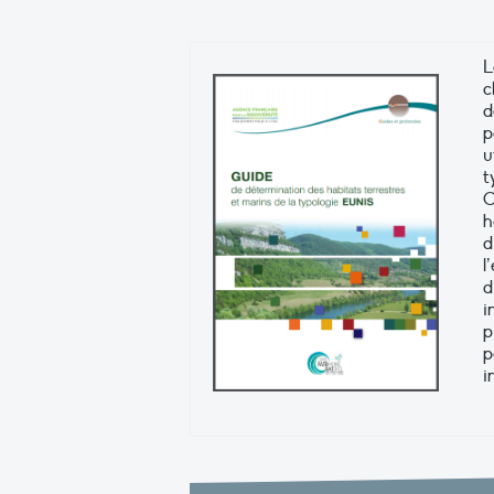
L
c
d
p
u
t
C
h
d
l
d
i
p
p
i