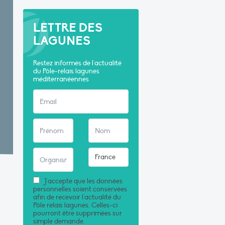
LETTRE DES
LAGUNES
Restez informés de l'actualité
du Pôle-relais lagunes
méditerranéennes
J'accepte que les données
personnelles soient conservées
afin de recevoir l'actualité du
Pôle relais lagunes. Celles-ci
pourront être supprimées sur
simple demande.