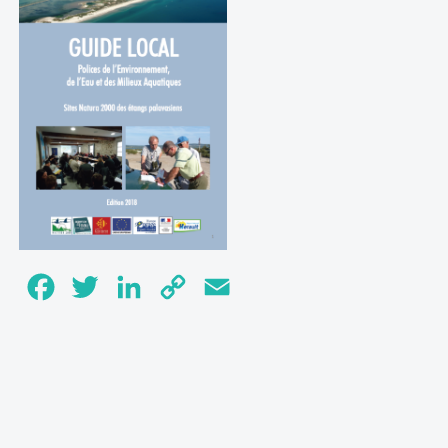
Facebook
Twitter
LinkedIn
Copy
Email
Link