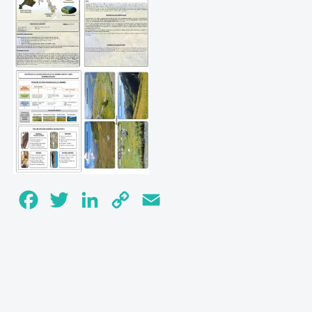
Facebook
Twitter
LinkedIn
Copy
Email
Link