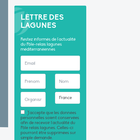
LETTRE DES
LAGUNES
Restez informés de l'actualité
du Pôle-relais lagunes
méditerranéennes
J'accepte que les données
personnelles soient conservées
afin de recevoir l'actualité du
Pôle relais lagunes. Celles-ci
pourront être supprimées sur
simple demande.