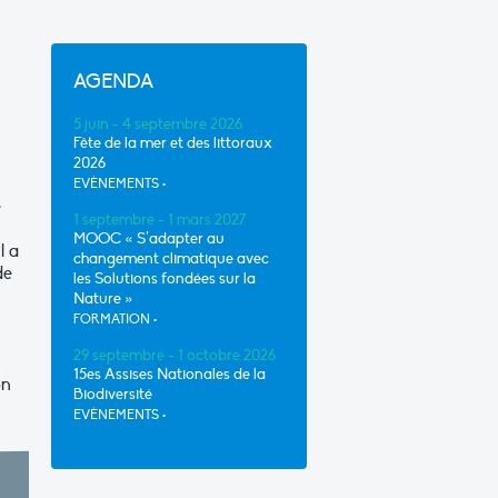
AGENDA
5 juin - 4 septembre 2026
Fête de la mer et des littoraux
2026
EVÈNEMENTS
•
é
1 septembre - 1 mars 2027
MOOC « S’adapter au
l a
changement climatique avec
de
les Solutions fondées sur la
Nature »
FORMATION
•
29 septembre - 1 octobre 2026
15es Assises Nationales de la
on
Biodiversité
EVÈNEMENTS
•