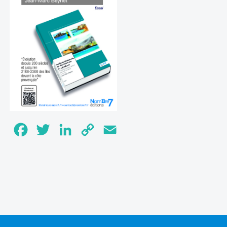
Facebook
Twitter
LinkedIn
Copy
Email
Link