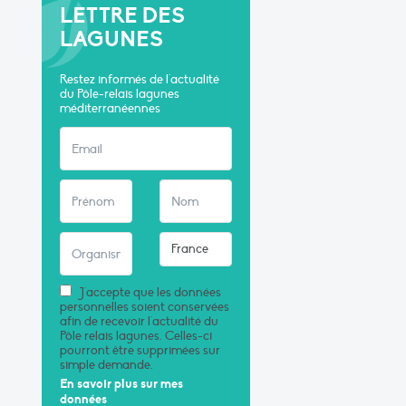
LETTRE DES
LAGUNES
Restez informés de l'actualité
du Pôle-relais lagunes
méditerranéennes
J'accepte que les données
personnelles soient conservées
afin de recevoir l'actualité du
Pôle relais lagunes. Celles-ci
pourront être supprimées sur
simple demande.
En savoir plus sur mes
données