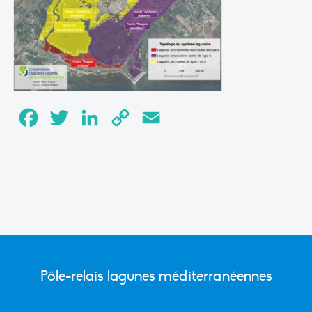
Facebook
Twitter
LinkedIn
Copy
Email
Link
Pôle-relais lagunes méditerranéennes