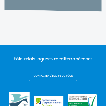
Pôle-relais lagunes méditerranéennes
CONTACTER L’ÉQUIPE DU PÔLE