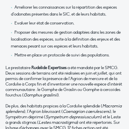
Améliorer les connaissances sur la répartition des espèces
d’odonates présentes dans le SIC, et de leurs habitats,
Evaluer leur état de conservation,
Proposer des mesures de gestion adaptées dans les zones de
localisation des espèces, suite à la définition des enjeux et des
menaces pesant sur ces espèces et leurs habitats,
Mettre en place un protocole de suivi des populations.
Le prestataire
Rudelide Expertises
a été mandaté par le SMCG.
Deux sessions de terrains ont été réalisées en juin et juillet, qui ont
permis de confirmer la présence de l’Agrion de mercure et de la
Cordulie à Corps fin et d’inventorier une nouvelle espèce d’intérêt
communautaire : le Gomphe de Graslin ou Gomphe à cercoïdes
fourchus (
Gomphus graslinii
).
De plus, des habitats propices à la Cordulie splendide (
Macromia
splendens
), l’Agrion bleuissant (
Coenagrion caerulescen
s), le
Sympétrum déprimé (
Sympetrum depressiusculum
) et le Leste
à grands stigmas (
Lestes macrostigma
) ont été répertoriés. Sur
la base d’échanges avec le SMCG, 17 fiches action ont été