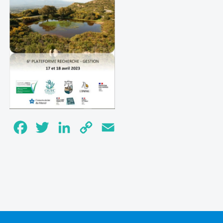
Facebook
Twitter
LinkedIn
Copy
Email
Link