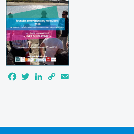
Facebook
Twitter
LinkedIn
Copy
Email
Link