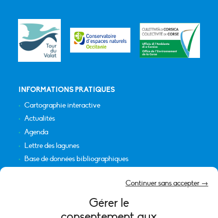
INFORMATIONS PRATIQUES
Cartographie interactive
Actualités
Agenda
Lettre des lagunes
Base de données bibliographiques
INFORMATIONS LÉGALES
Continuer sans accepter →
Plan du site
Gérer le
Crédits
consentement aux