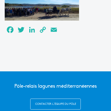
Facebook
Twitter
LinkedIn
Copy
Email
Link
Pôle-relais lagunes méditerranéennes
CONTACTER L’ÉQUIPE DU PÔLE