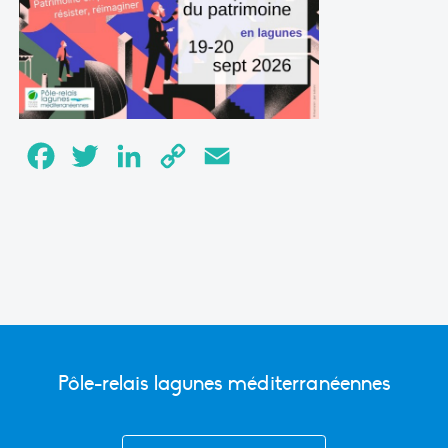
Facebook
Twitter
LinkedIn
Copy
Email
Link
Pôle-relais lagunes méditerranéennes